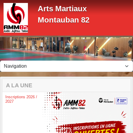
Panneau de gestion des cookies
Arts Martiaux
Montauban 82
A LA UNE
Inscriptions 2026 /
2027
Previous
Next