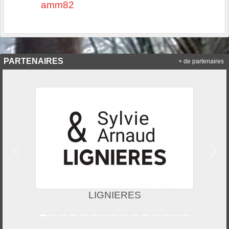
amm82
PARTENAIRES
+ de partenaires
Précedent
Suiv
LIGNIERES