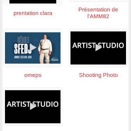
Présentation de
prentation clara
l'AMM82
omeps
Shooting Photo