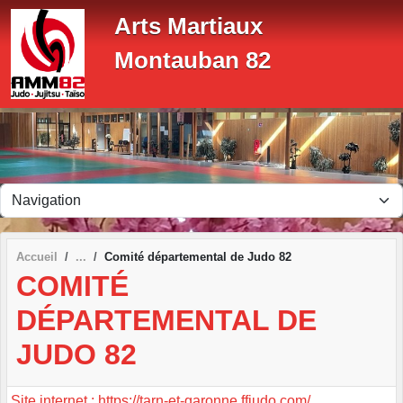
Panneau de gestion des cookies
Arts Martiaux
Montauban 82
Accueil
Comité départemental de Judo 82
COMITÉ
DÉPARTEMENTAL DE
JUDO 82
Site internet : https://tarn-et-garonne.ffjudo.com/