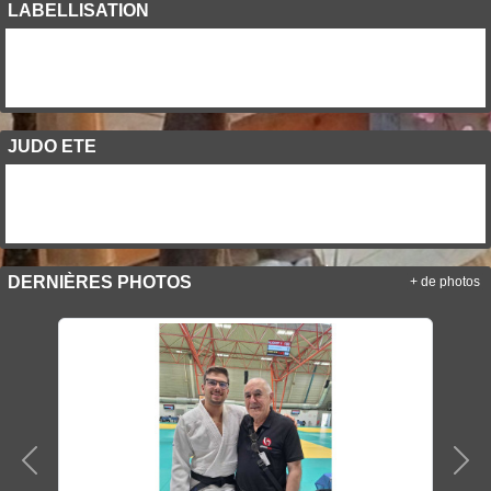
LABELLISATION
JUDO ETE
DERNIÈRES PHOTOS
+ de photos
Précedent
Sui