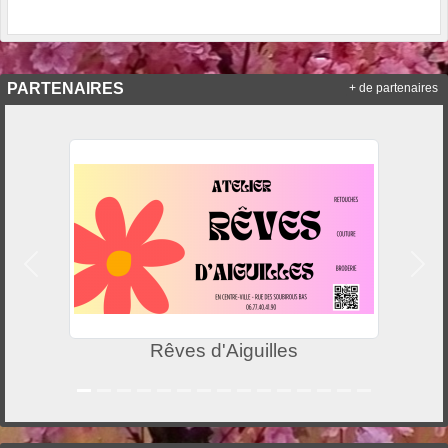
PARTENAIRES
+ de partenaires
Précedent
Suiv
Rêves d'Aiguilles