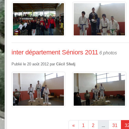
inter département Séniors 2011
6 photos
Publié le
20 août 2012
par
Cécil Sfedj
«
1
2
...
31
3