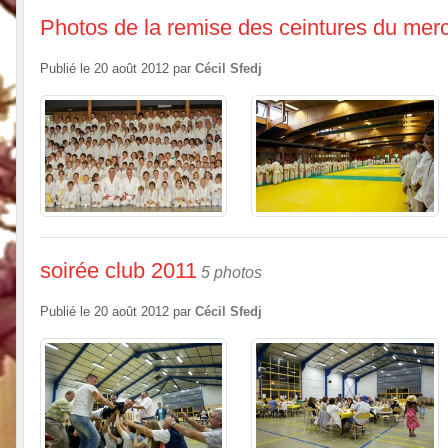
Photos de la remise des ceintures du merc
Publié le
20 août 2012
par
Cécil Sfedj
soirée club 2011
5 photos
Publié le
20 août 2012
par
Cécil Sfedj