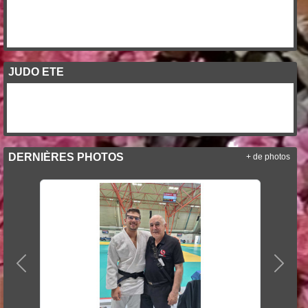
JUDO ETE
DERNIÈRES PHOTOS
+ de photos
Précedent
Suiva