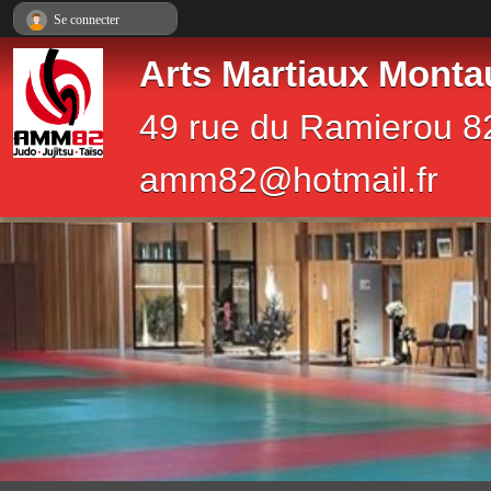
Panneau de gestion des cookies
Se connecter
Arts Martiaux Monta
49 rue du Ramierou 8
amm82@hotmail.fr