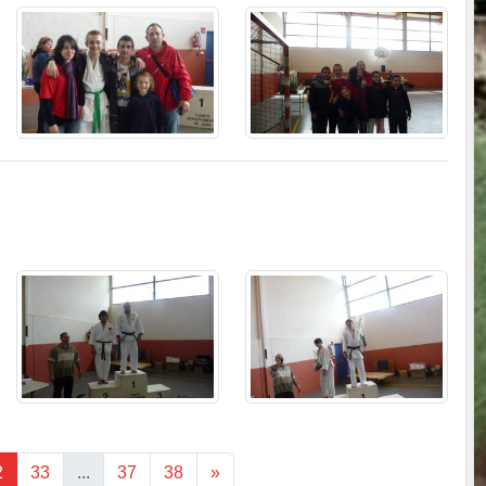
2
33
...
37
38
»