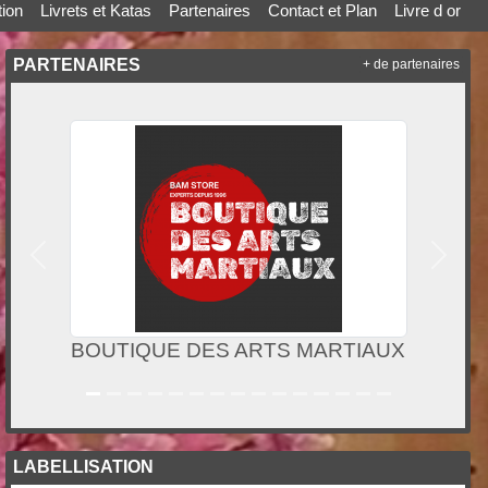
ion
Livrets et Katas
Partenaires
Contact et Plan
Livre d or
PARTENAIRES
+ de partenaires
Précedent
Suivan
Boulangerie Mauranes
LABELLISATION