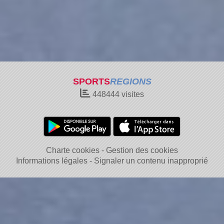
SPORTS
REGIONS
448444
visites
Charte cookies
Gestion des cookies
Informations légales
Signaler un contenu inapproprié